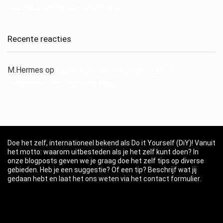
Hoe kun je zelf epoxy tafels maken
Recente reacties
M.Hermes
op
Tips voor het schoonmaken van je
(nespresso) koffiezet apparaat
Doe het zelf, internationeel bekend als Do it Yourself (DiY)! Vanuit
het motto: waarom uitbesteden als je het zelf kunt doen? In
onze blogposts geven we je graag doe het zelf tips op diverse
gebieden. Heb je een suggestie? Of een tip? Beschrijf wat jij
gedaan hebt en laat het ons weten via het contact formulier.