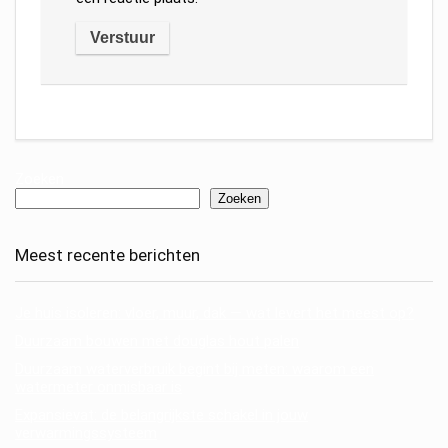
Zoeken
Zoeken
Meest recente berichten
Je huis isoleren: vloer, muur, dak — wat levert het meest op?
Duurzaam bouwen met douglas hout palen
Duurzaam waterverbruik begint bij meten: waarom een
watermeter onmisbaar is
Expansievat: de belangrijkste schakel in jouw
verwarmingssysteem