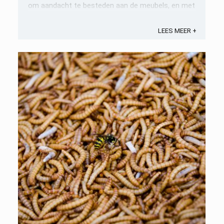
om aandacht te besteden aan de meubels, en met
name de eetkamerstoelen. In dit artikel gaan we
dieper in op eetkamerstoelen, ...
LEES MEER +
Opslaan