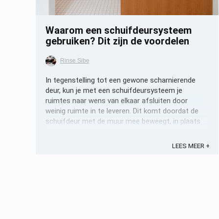
Waarom een schuifdeursysteem
gebruiken? Dit zijn de voordelen
Rinse Sibe
In tegenstelling tot een gewone scharnierende
deur, kun je met een schuifdeursysteem je
ruimtes naar wens van elkaar afsluiten door
weinig ruimte in te leveren. Dit komt doordat de
schuifdeur met de muur mee beweegt, in plaats
van dat de deur de ruimte in draait. Dit kan handig
zijn voor kleine ruimtes als badkamers ...
LEES MEER +