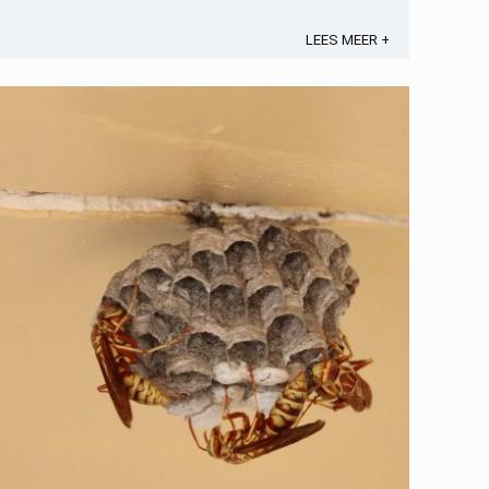
artikel belicht waarom juist in de winter ventileren
essentieel is voor ...
LEES MEER +
Opslaan