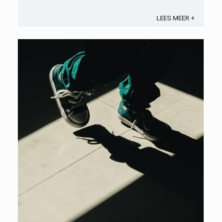
maken. 1. Grote voorjaarsschoonmaakBegin de
lente met een grondige schoonmaak ...
LEES MEER +
Opslaan