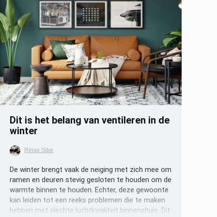
Opslaan
Dit is het belang van ventileren in de
winter
Rinse Sibe
De winter brengt vaak de neiging met zich mee om
ramen en deuren stevig gesloten te houden om de
warmte binnen te houden. Echter, deze gewoonte
kan leiden tot een reeks problemen die te maken
hebben met slechte luchtkwaliteit binnenshuis. Dit