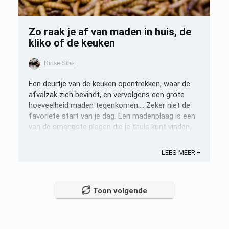
Zo raak je af van maden in huis, de
kliko of de keuken
Rinse Sibe
Een deurtje van de keuken opentrekken, waar de
afvalzak zich bevindt, en vervolgens een grote
hoeveelheid maden tegenkomen…. Zeker niet de
favoriete start van je dag. Een madenplaag is een
van de smerigste plagen die je thuis kunt vinden.
Maar hoe komen de maden in je huis en hoe kom
je ervan af? We gaan eropin in ...
LEES MEER +
Toon volgende