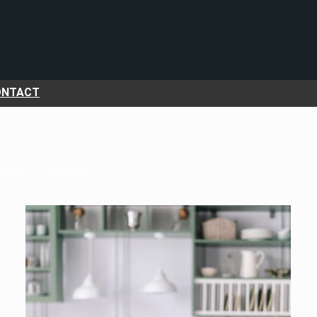
ONTACT
voriet
Random