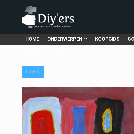
HOME
ONDERWERPEN
KOOPGIDS
C
Interieur woning
Latest
Hottest
Populair
Discussed
Fa