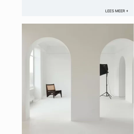
handen uit de mouwen te steken. 1. Macramé
muurhangers ...
LEES MEER +
Opslaan