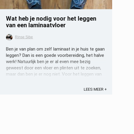
Wat heb je nodig voor het leggen
van een laminaatvloer
Rinse Sibe
Ben je van plan om zelf laminaat in je huis te gaan
leggen? Dan is een goede voorbereiding, het halve
werk! Natuurlijk ben je er al even mee bezig
geweest door een vloer en plinten uit te zoeken,
maar dan ben je er nog niet. Voor het leggen van
laminaat ben je bijvoorbeeld ook onder andere, een
geschikte ondervloer ...
LEES MEER +