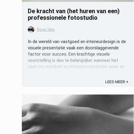
De kracht van (het huren van een)
professionele fotostudio
Rinse Sibe
In de wereld van vastgoed en interieurdesign is de
visuele presentatie vaak een doorslaggevende
factor voor succes. Een krachtige visuele
voorstelling is des te belangrijker wanneer het
gaat om meubels en interieurconcepten, waar de
concurrentie hevig is en eerste indrukken tellen.
Dit is waar professionele ...
LEES MEER +