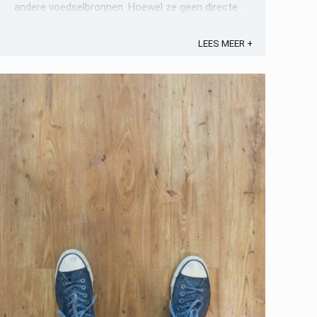
andere voedselbronnen. Hoewel ze geen directe
bedreiging vormen ...
LEES MEER +
Opslaan