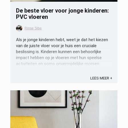
De beste vloer voor jonge kinderen:
PVC vloeren
Rinse Sibe
Als je jonge kinderen hebt, weet je dat het kiezen
van de juiste vloer voor je huis een cruciale
beslissing is. Kinderen kunnen een behoorlijke
impact hebben op je vloeren met hun speelse
activiteiten en soms onvermijdelijke morsen.
Daarom is het essentieel om een vloer te kiezen
die duurzaam, gemakkelijk schoon te ...
LEES MEER +