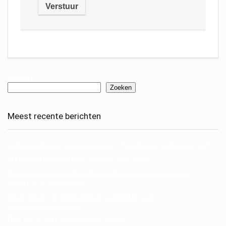
Zoeken
Zoeken
Meest recente berichten
Je huis isoleren: vloer, muur, dak — wat levert het meest op?
Duurzaam bouwen met douglas hout palen
Duurzaam waterverbruik begint bij meten: waarom een
watermeter onmisbaar is
Expansievat: de belangrijkste schakel in jouw
verwarmingssysteem
Hoe kun je zelf epoxy tafels maken