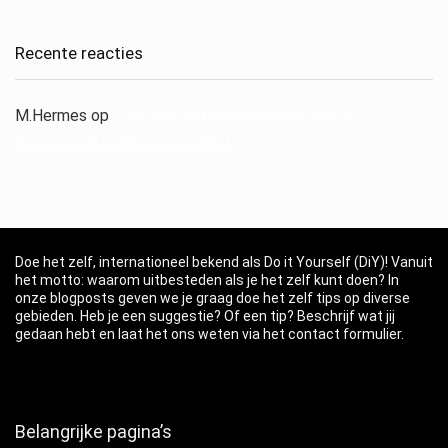
Recente reacties
M.Hermes
op
Tips voor het schoonmaken van je
(nespresso) koffiezet apparaat
Doe het zelf, internationeel bekend als Do it Yourself (DiY)! Vanuit
het motto: waarom uitbesteden als je het zelf kunt doen? In
onze blogposts geven we je graag doe het zelf tips op diverse
gebieden. Heb je een suggestie? Of een tip? Beschrijf wat jij
gedaan hebt en laat het ons weten via het contact formulier.
Belangrijke pagina’s