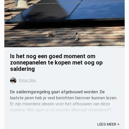
Is het nog een goed moment om
zonnepanelen te kopen met oog op
saldering
Rinse Sibe
De salderingsregeling gaat afgebouwd worden. De
laatste jaren heb je veel berichten hierover kunnen lezen.
Er zijn meerdere ideeën voor het afbouwen van deze
regeling. Wat gaat er nu precies allemaal veranderen?
Voor wie geldt het salderen? Salderen is mogelijk voor
iedereen met een kleinverbruiksaansluiting. ...
LEES MEER +