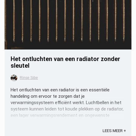
Het ontluchten van een radiator zonder
sleutel
Rinse Sibe
Het ontluchten van een radiator is een essentiële
handeling om ervoor te zorgen dat je
verwarmingssysteem efficiënt werkt. Luchtbellen in het
systeem kunnen leiden tot koude plekken op de radiator,
een lager verwarmingsrendement en ongewenste
geluiden. Hoewel een ontluchtingssleutel het meest
gebruikelijke hulpmiddel ...
LEES MEER +