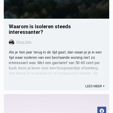
Waarom is isoleren steeds
interessanter?
Rinse Sibe
Als je tien jaar terug in de tijd gaat, dan waan je je in een
tijd waar isoleren van een bestaande woning niet zo
interessant was. Met een gastarief van 50-60 cent per
kuub, koos je liever voor een hoogwaardige afwerking,
dan hierop in te leveren en te zorgen voor isolatie. Op
moment van schrijven zijn gastarieven ...
LEES MEER +