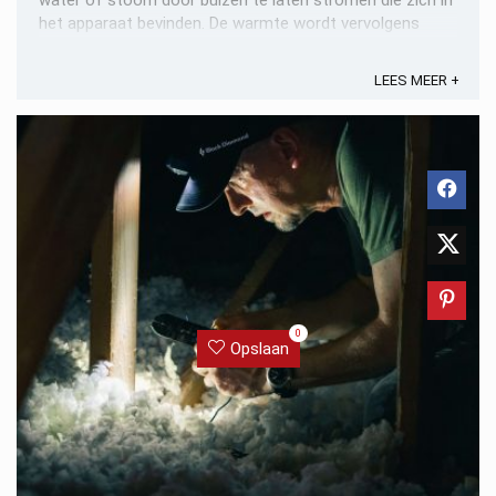
water of stoom door buizen te laten stromen die zich in
het apparaat bevinden. De warmte wordt vervolgens
afgegeven aan de ...
LEES MEER +
0
Opslaan