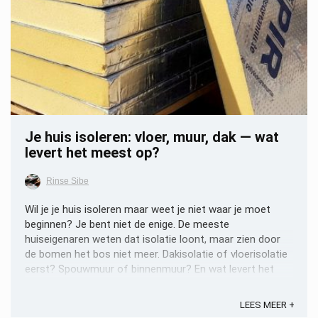
Je huis isoleren: vloer, muur, dak — wat
levert het meest op?
Rinse Sibe
Wil je je huis isoleren maar weet je niet waar je moet
beginnen? Je bent niet de enige. De meeste
huiseigenaren weten dat isolatie loont, maar zien door
de bomen het bos niet meer. Dakisolatie of vloerisolatie
eerst? Spouwmuur of binnenmuur? En wat levert het
écht op? In deze gids zetten we alles op een rij. Per ...
LEES MEER +