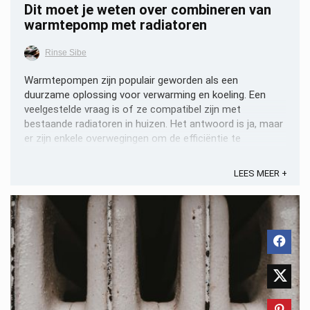
Dit moet je weten over combineren van
warmtepomp met radiatoren
Rinse Sibe
Warmtepompen zijn populair geworden als een
duurzame oplossing voor verwarming en koeling. Een
veelgestelde vraag is of ze compatibel zijn met
bestaande radiatoren in huizen. Het antwoord is ja, maar
er zijn enkele overwegingen om de efficiëntie te
maximaliseren. Principes van een Warmtepomp Een
warmtepomp ...
LEES MEER +