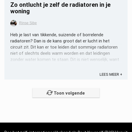
Zo ontlucht je zelf de radiatoren in je
woning
Rinse Sibe
Heb je last van tikkende, suizende of borrelende
radiatoren? Dan is de kans groot dat er lucht in het
circuit zit. Dit kan er toe leiden dat sommige radiatoren
niet of slechts deels warm worden en dat leidingen
zonder water komen te staan. Dit is niet wenselijk, want
er kan dan oxidatie optreden. Waardoor lucht in ...
LEES MEER +
Toon volgende