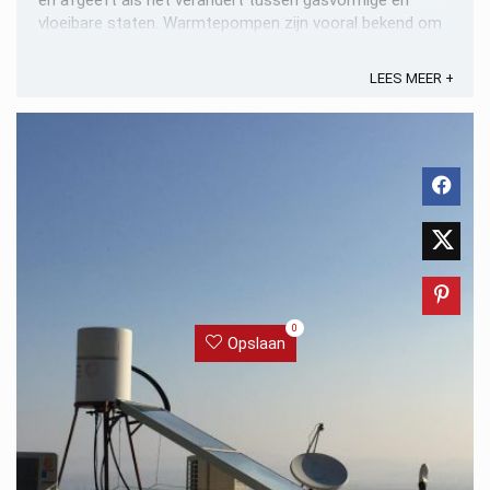
en afgeeft als het verandert tussen gasvormige en
vloeibare staten. Warmtepompen zijn vooral bekend om
hun vermogen om ruimtes te verwarmen door warmte
van buiten ...
LEES MEER +
0
Opslaan