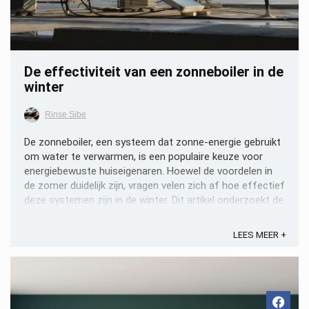
De effectiviteit van een zonneboiler in de
winter
Rinse Sibe
De zonneboiler, een systeem dat zonne-energie gebruikt
om water te verwarmen, is een populaire keuze voor
energiebewuste huiseigenaren. Hoewel de voordelen in
de zomer duidelijk zijn, vragen velen zich af hoe effectief
deze systemen zijn in de winter. Dit artikel onderzoekt de
prestaties van zonneboilers tijdens de ...
LEES MEER +