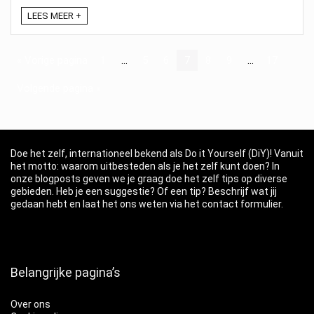
LEES MEER +
« Vorige pagina
1
…
5
6
7
8
9
…
17
Volgende pagina »
Doe het zelf, internationeel bekend als Do it Yourself (DiY)! Vanuit
het motto: waarom uitbesteden als je het zelf kunt doen? In
onze blogposts geven we je graag doe het zelf tips op diverse
gebieden. Heb je een suggestie? Of een tip? Beschrijf wat jij
gedaan hebt en laat het ons weten via het contact formulier.
Belangrijke pagina’s
Over ons