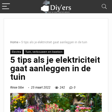
Home
»
5 tips als je elektriciteit gaat aanleggen in de tuin
Electra
Tuin, verbouwen en kweken
5 tips als je elektriciteit
gaat aanleggen in de
tuin
Rinse Sibe
25 maart 2022
242
0