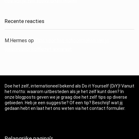
Hoe kun je zelf epoxy tafels maken
Recente reacties
M.Hermes
op
Tips voor het schoonmaken van je
(nespresso) koffiezet apparaat
Doe het zelf, internationeel bekend als Do it Yourself (DiY)! Vanuit
het motto: waarom uitbesteden als je het zelf kunt doen? In
onze blogposts geven we je graag doe het zelf tips op diverse
gebieden. Heb je een suggestie? Of een tip? Beschrijf wat jij
gedaan hebt en laat het ons weten via het contact formulier.
Belangrijke pagina’s