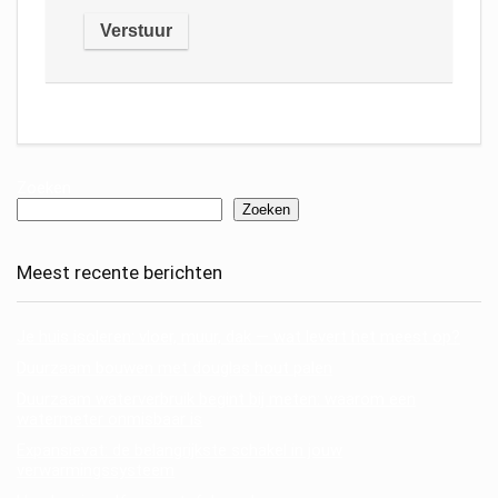
Zoeken
Zoeken
Meest recente berichten
Je huis isoleren: vloer, muur, dak — wat levert het meest op?
Duurzaam bouwen met douglas hout palen
Duurzaam waterverbruik begint bij meten: waarom een
watermeter onmisbaar is
Expansievat: de belangrijkste schakel in jouw
verwarmingssysteem